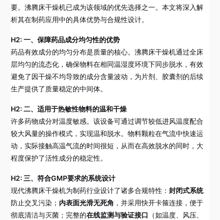
要。沸腾床干燥机已成为该领域的优先选择之一。本文将深入解
析其在制药应用中的具体优势与合规性设计。
H2: 一、保障药品成分均匀性的优势
药品有效成分的均匀分布是质量的核心。沸腾床干燥机通过全床
层均匀的流态化，确保物料在相同温湿度环境下同步脱水，有效
避免了因干燥不均导致的成分含量波动，为片剂、胶囊剂的后续
生产提供了质量稳定的中间体。
H2: 二、适用于热敏性物料的温和干燥
许多药物成分对温度敏感。该设备可通过调节较低进风温度配合
较大风量的操作模式，实现温和脱水。物料颗粒在气流中快速运
动，实际接触高温气流的时间很短，从而在高效脱水的同时，大
程度保护了活性成分的稳定性。
H2: 三、符合GMP要求的系统设计
现代沸腾床干燥机为制药行业设计了诸多合规特性：
封闭式系统
防止交叉污染；
内表面光滑无死角
，并采用快开卡箍连接，便于
彻底清洁与灭菌；完整的
在线监测与验证接口
（如温度、风压、