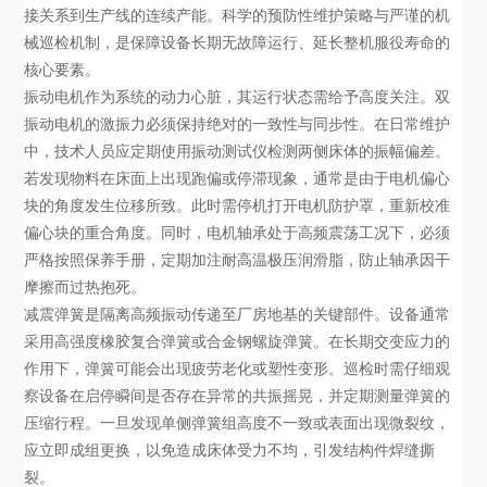
接关系到生产线的连续产能。科学的预防性维护策略与严谨的机
械巡检机制，是保障设备长期无故障运行、延长整机服役寿命的
核心要素。
振动电机作为系统的动力心脏，其运行状态需给予高度关注。双
振动电机的激振力必须保持绝对的一致性与同步性。在日常维护
中，技术人员应定期使用振动测试仪检测两侧床体的振幅偏差。
若发现物料在床面上出现跑偏或停滞现象，通常是由于电机偏心
块的角度发生位移所致。此时需停机打开电机防护罩，重新校准
偏心块的重合角度。同时，电机轴承处于高频震荡工况下，必须
严格按照保养手册，定期加注耐高温极压润滑脂，防止轴承因干
摩擦而过热抱死。
减震弹簧是隔离高频振动传递至厂房地基的关键部件。设备通常
采用高强度橡胶复合弹簧或合金钢螺旋弹簧。在长期交变应力的
作用下，弹簧可能会出现疲劳老化或塑性变形。巡检时需仔细观
察设备在启停瞬间是否存在异常的共振摇晃，并定期测量弹簧的
压缩行程。一旦发现单侧弹簧组高度不一致或表面出现微裂纹，
应立即成组更换，以免造成床体受力不均，引发结构件焊缝撕
裂。