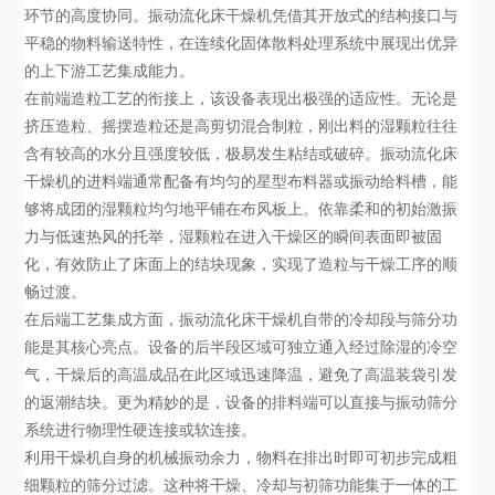
环节的高度协同。振动流化床干燥机凭借其开放式的结构接口与
平稳的物料输送特性，在连续化固体散料处理系统中展现出优异
的上下游工艺集成能力。
在前端造粒工艺的衔接上，该设备表现出极强的适应性。无论是
挤压造粒、摇摆造粒还是高剪切混合制粒，刚出料的湿颗粒往往
含有较高的水分且强度较低，极易发生粘结或破碎。振动流化床
干燥机的进料端通常配备有均匀的星型布料器或振动给料槽，能
够将成团的湿颗粒均匀地平铺在布风板上。依靠柔和的初始激振
力与低速热风的托举，湿颗粒在进入干燥区的瞬间表面即被固
化，有效防止了床面上的结块现象，实现了造粒与干燥工序的顺
畅过渡。
在后端工艺集成方面，振动流化床干燥机自带的冷却段与筛分功
能是其核心亮点。设备的后半段区域可独立通入经过除湿的冷空
气，干燥后的高温成品在此区域迅速降温，避免了高温装袋引发
的返潮结块。更为精妙的是，设备的排料端可以直接与振动筛分
系统进行物理性硬连接或软连接。
利用干燥机自身的机械振动余力，物料在排出时即可初步完成粗
细颗粒的筛分过滤。这种将干燥、冷却与初筛功能集于一体的工