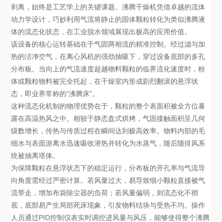
剥离，始终是工艺学上的关键课题。沸腾干燥机凭借卓越的流体
动力学设计，巧妙利用气流将静止的固体颗粒转化为类似沸腾液
体的流态化状态，在工业脱水领域展现出极高的应用价值。
该设备的核心运转基础在于气固两相流的精准控制。经过滤与加
热的洁净空气，在离心风机的强劲抽吸下，穿过设备底部的多孔
分布板。当向上的气流速度超越物料颗粒的临界流化速度时，粉
体或颗粒物料被完全托起，在干燥室内形成剧烈翻滚的悬浮状
态，即业界常称的“沸腾床”。
这种流态化机制的物理优势在于，颗粒的整个表面积被全方位暴
露在高温热风之中。相较于静态盘式烘烤，气固接触面积呈几何
级数增长，传热与传质过程在瞬间达到极高效率。物料内部的毛
细水与表面游离水迅速吸收潜热并转化为水蒸气，随后随排风系
统被抽离塔体。
为保障颗粒在悬浮状态下的稳定运行，分布板的开孔率与气流导
向角度需经过严密计算。若风量过大，易导致细小颗粒直接被气
流带走，增加布袋除尘器的负荷；若风量偏弱，则流态化不彻
底，底部易产生局部死床现象，引发物料结块与受热不均。操作
人员通过PID控制仪表实时调控进风量与风压，能够使得整个沸腾