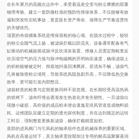
在长年累月的高频次运作中，承受着温差交变与粉尘摩擦的双重
物理考验。建立一套防微杜渐的预防性维保体系，不仅能够有效
遏制突发性宕机事故，更是延长资产寿命、保障生产节奏连贯性
的关键依托。
顶置的布袋捕集系统是维保巡检的核心项。在脱水过程中，较轻
的粉尘会随气流上扬，被滤袋拦截以防流失。设备通常配备有气
缸驱动的机械振摇或脉冲反吹清灰装置。维修人员需定期检查反
吹压缩空气的压力值与脉冲电磁阀的开闭响应速度，确保滤袋上
的积粉能够被定时、彻底地抖落回沸腾床。若清灰不畅，滤袋气
孔将被致密粉尘堵死，导致系统风阻急剧升高，不仅降低热交换
效率，更可能引发内部憋压。
滤袋材质的检查与定期更换同样不容忽视。在长期经受高温热风
的烘烤下，滤布纤维会逐渐发生热老化并丧失韧性。一旦滤袋出
现微小破损，高价值的成品粉末便会逃逸至排风管道造成物料损
耗。运维团队应建立定期的透光探伤制度，并在达到规定的运转
工时后，强制整套更换新滤袋，确保拦截精度如初。
底部的进风阀门与引风机的轴承组件也是机械保养的重要区域。
风机在高速运转下，其主轴承需按期加注专用的耐高温聚脲基润