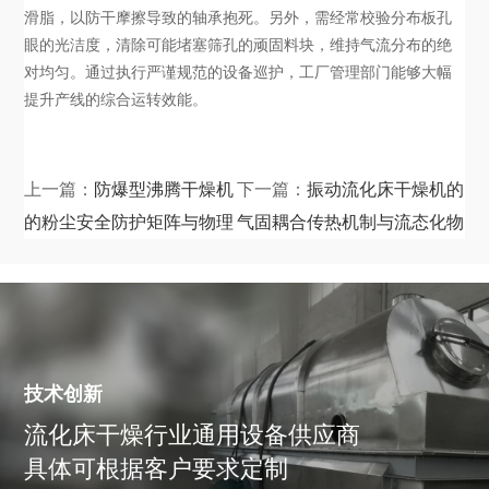
滑脂，以防干摩擦导致的轴承抱死。另外，需经常校验分布板孔
眼的光洁度，清除可能堵塞筛孔的顽固料块，维持气流分布的绝
对均匀。通过执行严谨规范的设备巡护，工厂管理部门能够大幅
提升产线的综合运转效能。
上一篇：
防爆型沸腾干燥机
下一篇：
振动流化床干燥机的
的粉尘安全防护矩阵与物理
气固耦合传热机制与流态化物
泄压机制
理学解析
技术创新
流化床干燥行业通用设备供应商
具体可根据客户要求定制