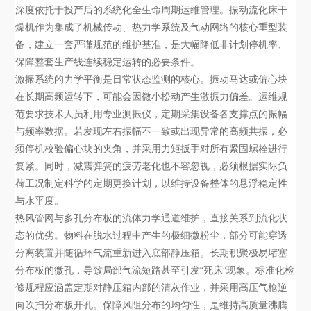
深度依托于投产后的系统化全生命周期运维管理。振动流化床干
燥机作为集成了机械传动、热力学系统及气动网络的核心重型装
备，建立一套严谨规范的维护基准，是大幅降低非计划停机率、
保障整套生产线连续稳定运转的必要条件。
激振系统的力学平衡是日常状态监测的核心。振动马达或偏心块
在长期高频运转下，可能会因微小松动产生激振力偏差。运维规
范要求技术人员利用专业测振仪，定期采集设备各支撑点的振幅
与频率数据。若发现左右振幅不一致或出现异常的高频共振，必
须停机校验偏心块的夹角，并采用力矩扳手对所有紧固螺栓进行
复紧。同时，减震弹簧的疲劳老化也不容忽视，必须根据实际负
荷工况制定科学的定期更换计划，以维持设备整体的悬浮稳定性
与水平度。
热风管网与多孔分布板的流体力学通道维护，直接关系到流化状
态的优劣。物料在脱水过程中产生的极细微粉尘，部分可能穿透
分离装置并随循环气流重新进入底部静压箱。长期积聚极易堵塞
分布板的微孔，导致局部气流短路甚至引发“死床”现象。标准化检
修规程应涵盖定期对静压箱内部的清灰作业，并采用高压气枪逆
向吹扫分布板开孔。保障风阻分布的均匀性，是维持高质量沸腾