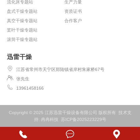
流化床专题站
生产力量
盘式干燥专题站
资质证书
真空干燥专题站
合作客户
桨叶干燥专题站
滚筒干燥专题站
迅雷干燥
江苏省常州市天宁区郑陆镇省岸村朱家桥67号
张先生
13961458166
Copyright © 2025 江苏迅雷干燥设备有限公司 版权所有 技术支
持:
冉冉科技
苏ICP备2025223229号