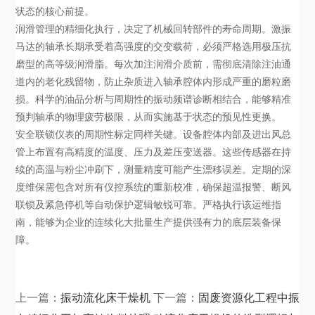
状态的核心前提。
润滑管理的精细化执行，决定了机械回转部件的寿命周期。激振
马达的轴承长期承受着高强度的交变载荷，必须严格选用极压抗
磨型的高等级润滑脂。每次加注润滑介质前，需彻底清除注油通
道内的老化残留物，防止杂质进入轴承腔体内形成严重的磨粒磨
损。科学的油品分析与周期性的振动频谱诊断相结合，能够精准
预判轴承的物理疲劳极限，从而实施基于状态的预见性更换。
安全联锁仪表的周期性标定同样关键。设备腔体内部及进出风总
管上布置有高精度的温度、压力及差压变送器。这些传感器在持
续的高温与粉尘冲刷下，测量精度可能产生漂移误差。定期的深
度维保需包含对所有仪控系统的重新校准，确保超温报警、断风
联锁及紧急停机等自动保护逻辑敏锐可靠。严格执行该运维指
南，能够为企业的连续化大批量生产提供强有力的底层装备保
障。
上一篇：
振动流化床干燥机
下一篇：
固废资源化工程中振